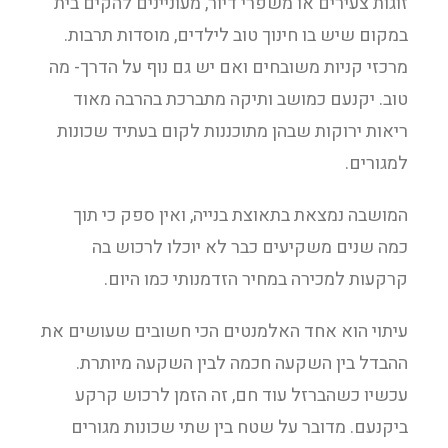
זוגות צעירים או משפרי דיור, מעוניינים להקים בית
במקום שיש בו חינוך טוב לילדים, מוסדות תרבות.
מרכזי קניות משובחים ואם יש גם נוף על הדרך- מה
טוב. יקנעם כמושב ותיקה מתברכת בהרבה מאוד
ריאות ירוקות שבהן מתוכננות לקום בעתיד שכונות
למגורים.
המושבה נמצאת בתאוצת בנייה, ואין ספק כי תוך
כמה שנים משקיעים כבר לא יוכלו לרכוש בה
קרקעות למכירה במחיר הזדמנותי כמו היום.
עיתוי הוא אחד האלמנטים הכי חשובים שעושים את
ההבדל בין השקעה חכמה לבין השקעה מיותרת.
עכשיו כשהברזל עוד חם, זה הזמן לרכוש קרקע
ביקנעם. מדובר על שטח בין שתי שכונות מגורים