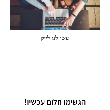
רק 
יוע
נדל
להמ
קריא
עשו לנו לייק
הגשימו חלום עכשיו!