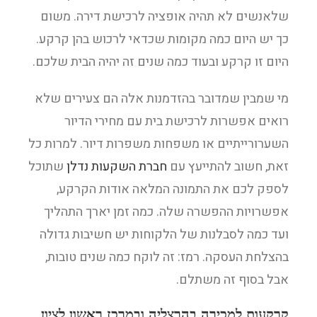
שלאנשים לא תהיה אופציה לרכישת דירה. משום
כך יש היום כמה מקומות שכדאי לרכוש בהן קרקע.
היום זו קרקע ובעוד כמה שנים זה יהיה הבית שלכם.
מי שמבין שמדובר בהזדמנות אלה הם צעירים שלא
רואים אפשרות לרכישת בית עם מחירי הדיור
השערורייתיים או משפחות משפרות דיור. למרות כל
זאת, חשוב להתייעץ עם
חברת השקעות נדלן
שתוכל
לספק לכם את התמונה המלאה אודות הקרקע,
אפשרויות ההפשרה שלה. כמה זמן יארך התהליך
ועד כמה לסבלנות של הלקוחות יש חשיבות גדולה
בהצלחת העסקה. רמז: זה לוקח כמה שנים טובות,
אבל בסוף זה משתלם.
קרקעות למכירה בהרצליה ובמרכז ראשון לציון